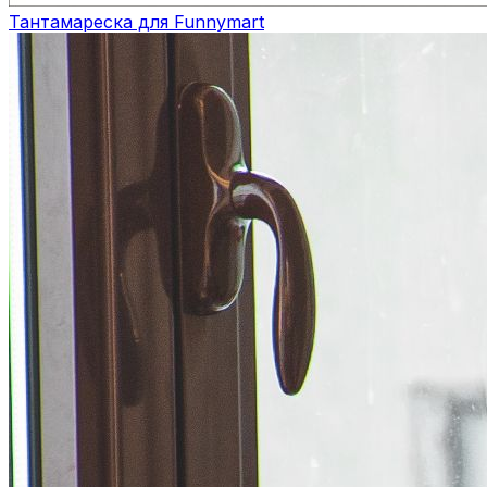
Тантамареска для Funnymart