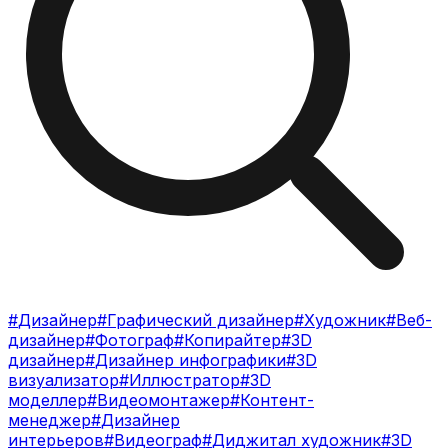
#
Дизайнер
#
Графический дизайнер
#
Художник
#
Веб-
дизайнер
#
Фотограф
#
Копирайтер
#
3D
дизайнер
#
Дизайнер инфографики
#
3D
визуализатор
#
Иллюстратор
#
3D
моделлер
#
Видеомонтажер
#
Контент-
менеджер
#
Дизайнер
интерьеров
#
Видеограф
#
Диджитал художник
#
3D