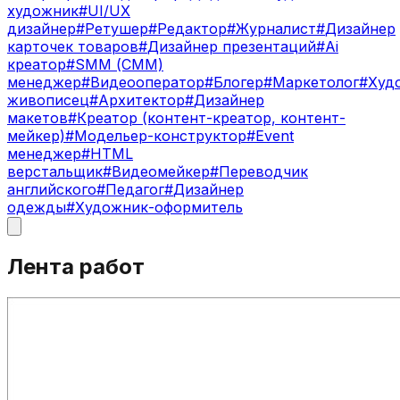
художник
#
UI/UX
дизайнер
#
Ретушер
#
Редактор
#
Журналист
#
Дизайнер
карточек товаров
#
Дизайнер презентаций
#
Ai
креатор
#
SMM (СММ)
менеджер
#
Видеооператор
#
Блогер
#
Маркетолог
#
Худ
живописец
#
Архитектор
#
Дизайнер
макетов
#
Креатор (контент-креатор, контент-
мейкер)
#
Модельер-конструктор
#
Event
менеджер
#
HTML
верстальщик
#
Видеомейкер
#
Переводчик
английского
#
Педагог
#
Дизайнер
одежды
#
Художник-оформитель
Лента работ