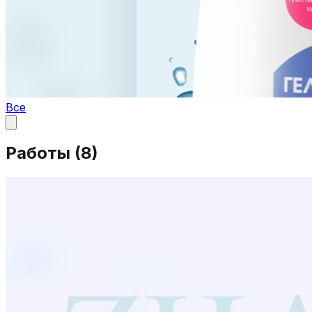
Все
Работы (
8
)