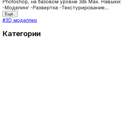
Photoshop, на базовом уровне 3ds Max. Навыки:
-Моделинг -Развертка -Текстурирование
-Анимация -Рендеринг
Ещё..
#
3D моделлер
Категории