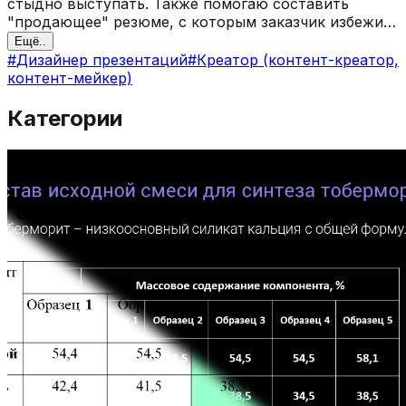
стыдно выступать. Также помогаю составить
"продающее" резюме, с которым заказчик избежит
множество ошибок и неловких ситуаций.
Ещё..
#
Дизайнер презентаций
#
Креатор (контент-креатор,
контент-мейкер)
Категории