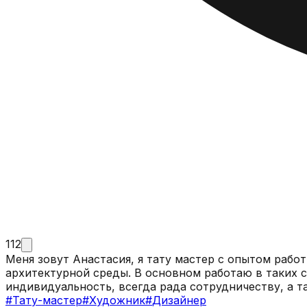
112
Меня зовут Анастасия, я тату мастер с опытом работы более 2х лет. Художник, имею высшее образование, бакалавр
архитектурной среды. В основном работаю в таких стилях, как черно-белая графика, аниме, абстракция, минимализм, а также фрихенд в своем стиле. Я за
индивидуальность, всегда рада сотрудничеству, а т
#
Тату-мастер
#
Художник
#
Дизайнер