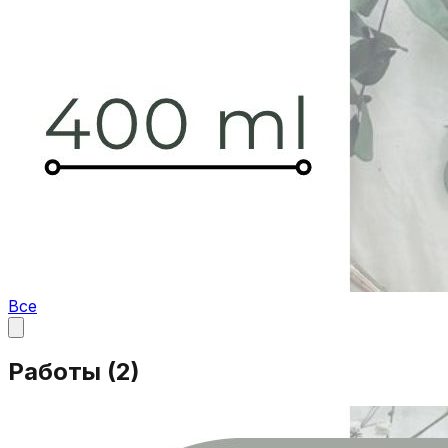
Все
Работы (
2
)