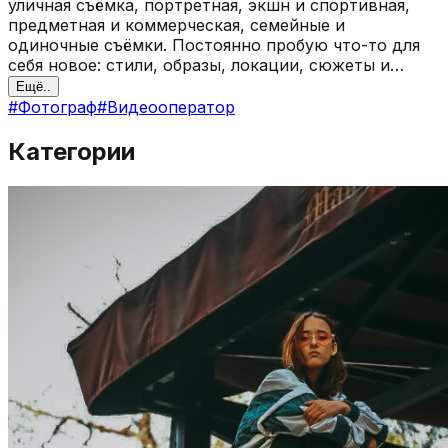
уличная съёмка, портретная, экшн и спортивная,
предметная и коммерческая, семейные и
одиночные съёмки. Постоянно пробую что-то для
себя новое: стили, образы, локации, сюжеты и
технические приёмы. Стремлюсь к развитию в этой
Ещё..
сфере, и работе в команде. Помимо фотосъемки,
#
Фотограф
#
Видеооператор
пробую себя и в операторском ремесле, снимаю и
монтирую видео, музыкальные клипы.
Категории