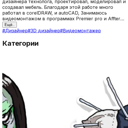
дизайнера технолога, проектировал, моделировал и
создавал мебель. Благодаря этой работе много
работал в corelDRAW, и autoCAD, Занимаюсь
видеомонтажом в программах Premier pro и Affter
effect, а так же занимаюсь каллиграфией и
Ещё..
композицией текста. Много рисую на графическом
#
Дизайнер
#
3D дизайнер
#
Видеомонтажер
планшете, хорошо владею Photoshop'ом и Corel'ом
создаю иллюстрации в Clip studio.
Категории