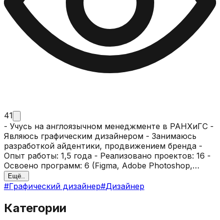
41
- Учусь на англоязычном менеджменте в РАНХиГС -
Являюсь графическим дизайнером - Занимаюсь
разработкой айдентики, продвижением бренда -
Опыт работы: 1,5 года - Реализовано проектов: 16 -
Освоено программ: 6 (Figma, Adobe Photoshop,
Procreate, Power Point, Adobe Audition, Adobe Premier
Ещё..
Pro)
#
Графический дизайнер
#
Дизайнер
Категории