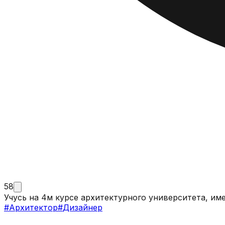
58
Учусь на 4м курсе архитектурного университета, и
#
Архитектор
#
Дизайнер