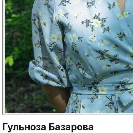
Гульноза Базарова