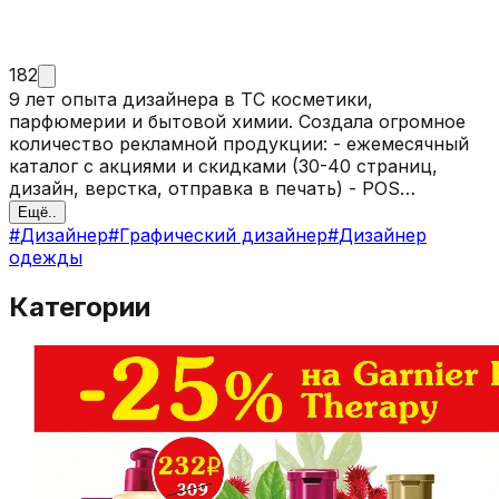
182
9 лет опыта дизайнера в ТС косметики,
парфюмерии и бытовой химии. Создала огромное
количество рекламной продукции: - ежемесячный
каталог с акциями и скидками (30-40 страниц,
дизайн, верстка, отправка в печать) - POS
материалы: плакаты, воблеры, флаера, листовки,
Ещё..
подарочные сертификаты, дисконтные карты -
#
Дизайнер
#
Графический дизайнер
#
Дизайнер
наружная реклама (баннера, вывески, биллборды) -
одежды
макеты для интернет ресурсов (сайт, интернет-
магазин, соцсети) Есть опыт разработки дизайна
Категории
упаковки с концепции до выхода товаров на рынок