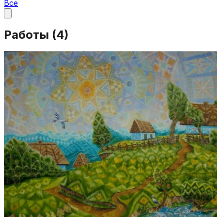
Все
Работы (
4
)