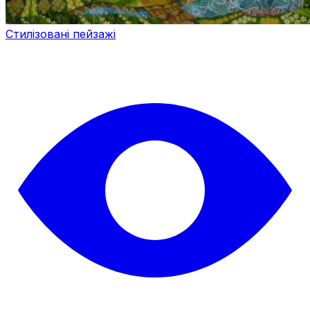
Стилізовані пейзажі