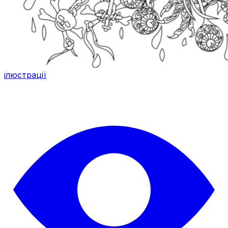
ілюстрації