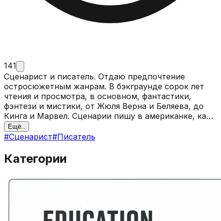
141
Сценарист и писатель. Отдаю предпочтение
остросюжетным жанрам. В бэкграунде сорок лет
чтения и просмотра, в основном, фантастики,
фэнтези и мистики, от Жюля Верна и Беляева, до
Кинга и Марвел. Сценарии пишу в американке, как
индивидуально, так и в сценарной комнате (в т.ч.
Ещё..
удалённо). При написании сценария, помимо
#
Сценарист
#
Писатель
непосредственно сценарных навыков, опираюсь на
историческое образование, опыт тридцати лет
Категории
занятия предпринимательством и навыки
системного мышления. Закончил ряд сценарных
курсов.