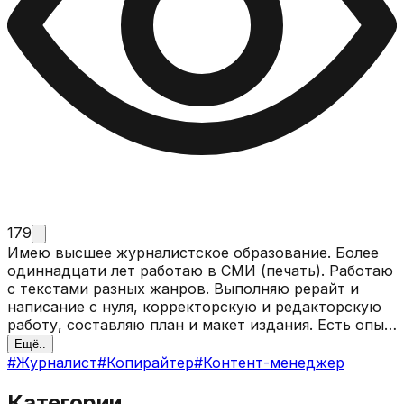
179
Имею высшее журналистское образование. Более
одиннадцати лет работаю в СМИ (печать). Работаю
с текстами разных жанров. Выполняю рерайт и
написание с нуля, корректорскую и редакторскую
работу, составляю план и макет издания. Есть опыт
ведения официальных пабликов в социальных сетях
Ещё..
(VK, Instagram, Telegram), ведения фотосъёмок.
#
Журналист
#
Копирайтер
#
Контент-менеджер
Категории