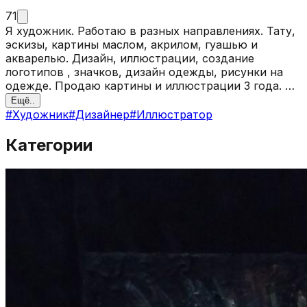
71
Я художник. Работаю в разных направлениях. Тату,
эскизы, картины маслом, акрилом, гуашью и
акварелью. Дизайн, иллюстрации, создание
логотипов , значков, дизайн одежды, рисунки на
одежде. Продаю картины и иллюстрации 3 года. В
5 классе худ. школы
Ещё..
#
Художник
#
Дизайнер
#
Иллюстратор
Категории