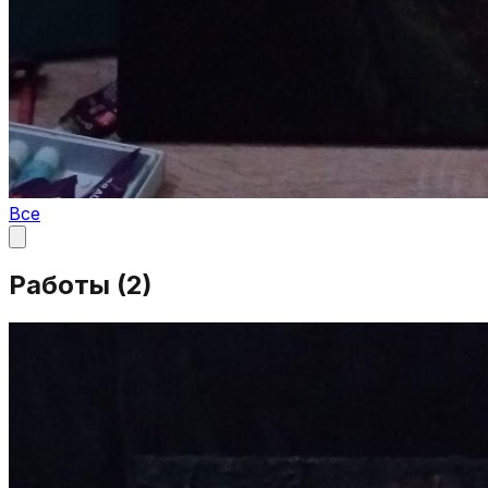
Все
Работы (
2
)