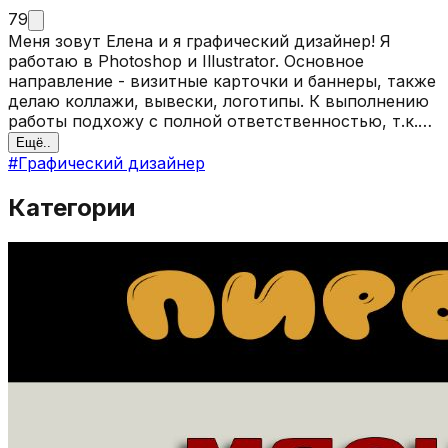
79
Меня зовут Елена и я графический дизайнер! Я
работаю в Photoshop и Illustrator. Основное
направление - визитные карточки и баннеры, также
делаю коллажи, вывески, логотипы. К выполнению
работы подхожу с полной ответственностью, т.к.
для меня важен результат и дальнейшее развитие
Ещё..
по этому направлению.
#
Графический дизайнер
Категории