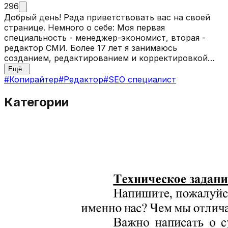
296
Добрый день! Рада приветствовать вас на своей
странице. Немного о себе: Моя первая
специальность - менеджер-экономист, вторая -
редактор СМИ. Более 17 лет я занимаюсь
созданием, редактированием и корректировкой
технических, научных и нормативно-методических
Ещё..
документов, художественных и SEO-текстов. Имею
#
Копирайтер
#
Редактор
#
SEO специалист
опыт работы в разных стилях и направлениях. Умею
и люблю работать по ТЗ, уважительно отношусь к
Категории
правкам, предпочитаю выдавать уникальные
тексты. А еще пишу поэзию и прозу, имею награды
и публикации. Но это так, к слову)