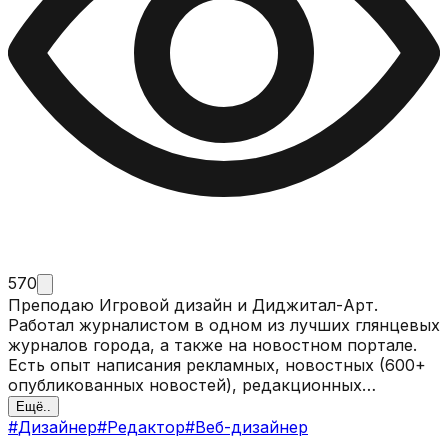
570
Преподаю Игровой дизайн и Диджитал-Арт.
Работал журналистом в одном из лучших глянцевых
журналов города, а также на новостном портале.
Есть опыт написания рекламных, новостных (600+
опубликованных новостей), редакционных
материалов, а также транскрибации видео- и
Ещё..
аудиоматериала. Работал с крупными заказчиками,
#
Дизайнер
#
Редактор
#
Веб-дизайнер
такими как Мерседес-Бенц, Ауди, федеральными