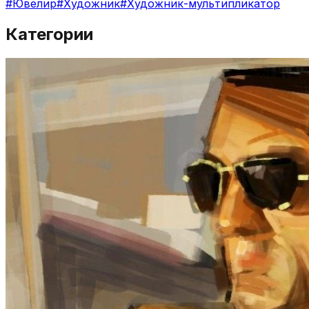
#
Ювелир
#
Художник
#
Художник-мультипликатор
Категории