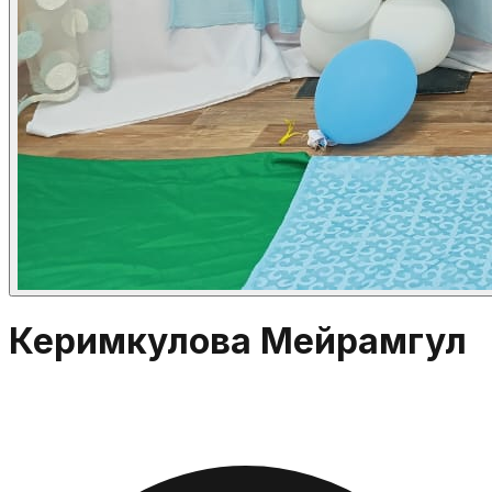
Керимкулова Мейрамгул