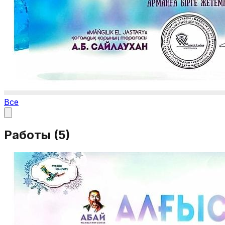
Все
Работы (
5
)