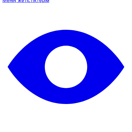
Менің жетістіктерім