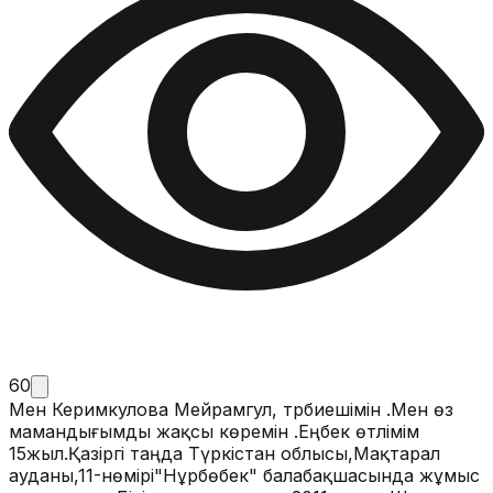
60
Мен Керимкулова Мейрамгул, тәрбиешімін .Мен өз
мамандығымды жақсы көремін .Еңбек өтлімім
15жыл.Қазіргі таңда Түркістан облысы,Мақтарал
ауданы,11-нөмірі"Нұрбөбек" балабақшасында жұмыс