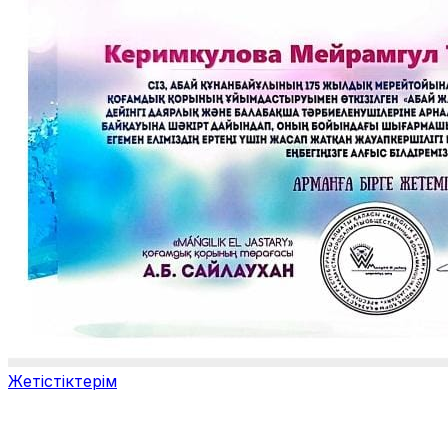
Жетістіктерім