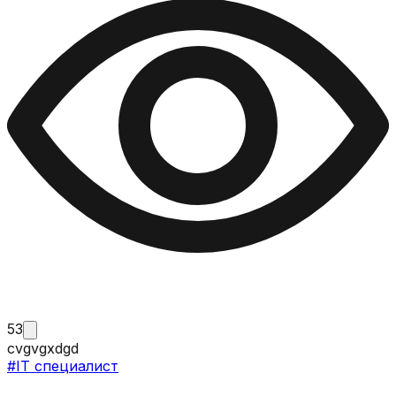
53
cvgvgxdgd
#
IT специалист