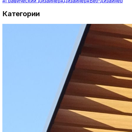
#
Графический дизайнер
#
Дизайнер
#
Веб-дизайнер
Категории