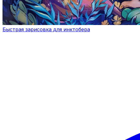
Быстрая зарисовка для инктобера