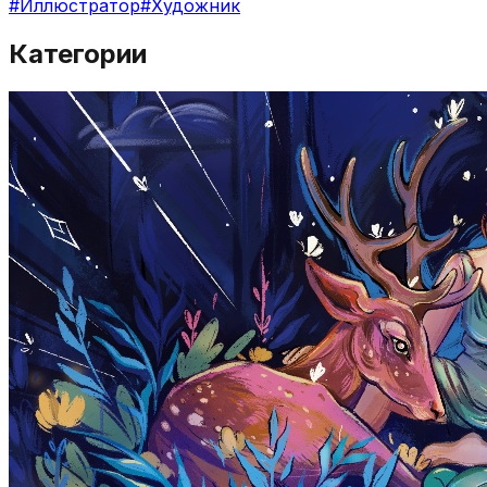
#
Иллюстратор
#
Художник
Категории