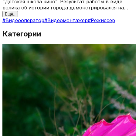
"Детская школа кино". Результат работы в виде
ролика об истории города демонстрировался на
экране в День города, призовые места с детскими
Ещё..
короткометражными фильмами на различных
#
Видеооператор
#
Видеомонтажер
#
Режиссер
кинофестивалях.
Категории