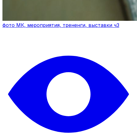
фото МК, мероприятия, трененги, выставки ч3