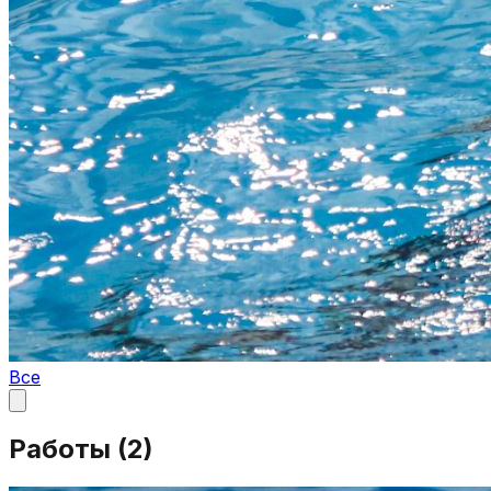
Все
Работы (
2
)