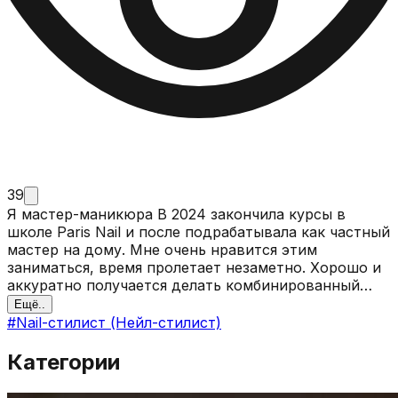
39
Я мастер-маникюра В 2024 закончила курсы в
школе Paris Nail и после подрабатывала как частный
мастер на дому. Мне очень нравится этим
заниматься, время пролетает незаметно. Хорошо и
аккуратно получается делать комбинированный
маникюр и покрытие. Отдельно нравится делать
Ещё..
наращивание(на вф) и дизайны. Так же легко дается
#
Nail-стилист (Нейл-стилист)
находить общий язык с людьми, что тоже важно
для меня в этой сфере. Есть интерес постоянно
Категории
развиваться, учиться и пробовать что-то новое.