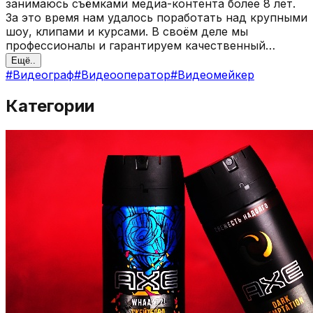
занимаюсь съёмками медиа-контента более 8 лет.
За это время нам удалось поработать над крупными
шоу, клипами и курсами. В своём деле мы
профессионалы и гарантируем качественный
контент. У нас собственная выездная студия и
Ещё..
профессиональное оборудование . Мы делаем все
#
Видеограф
#
Видеооператор
#
Видеомейкер
быстро и качественно!
Категории