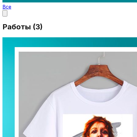
Все
Работы (
3
)