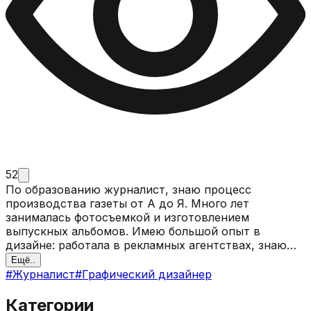
52
По образованию журналист, знаю процесс
производства газеты от А до Я. Много лет
занималась фотосъемкой и изготовлением
выпускных альбомов. Имею большой опыт в
дизайне: работала в рекламных агентствах, знаю
все процессы производства и необходимый пакет
Ещё..
графических программ. Очень творческий,
#
Журналист
#
Графический дизайнер
активный человек, перфекционист.
Категории