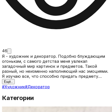
46
Я - художник и декоратор. Подобно блуждающим
огонькам, с самого детства меня увлекал
загадочный мир картинок и предметов. Такой
разный, но неизменно наполняющий нас эмоциями.
Я изучаю все, что способно придать предмету
форму будь то резьба, всечка, рисунок, композиция
Ещё..
или что-то еще.
#
Художник
#
Декоратор
Категории