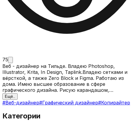
75
Веб - дизайнер на Тильде. Владею Photoshop,
Illustrator, Krita, In Design, Taplink.Владею сетками и
вёрсткой, а также Zero Block и Figma. Работаю из
дома. Имею высшее образование в сфере
графического дизайна. Рисую карандашом,
цветными карандашами, создаю компьютерную
Ещё..
графику на тему растений и животных.
#
Веб-дизайнер
#
Графический дизайнер
#
Копирайтер
Профессиональный копирайтер, написал и продал
более ста статей. Работаю с нейросетями. Моя
Категории
фотоманипуляция была особо отмечена на сайте
illustrators.ru
. Также пишу стихи.