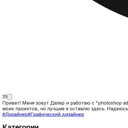
35
Привет! Меня зовут Далер и работаю с "photoshop adobe". Я исправляю какие-либо недочёты, так же создаю с нуля работы. У меня есть множество примеров
#
Дизайнер
#
Графический дизайнер
Категории