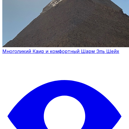
Многоликий Каир и комфортный Шарм Эль Шейх