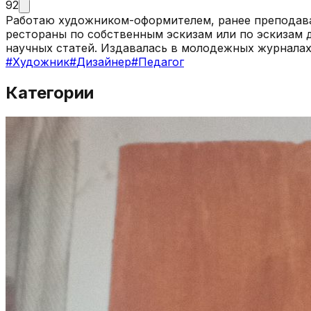
92
Работаю художником-оформителем, ранее преподава
рестораны по собственным эскизам или по эскизам д
научных статей. Издавалась в молодежных журналах,
#
Художник
#
Дизайнер
#
Педагог
Категории