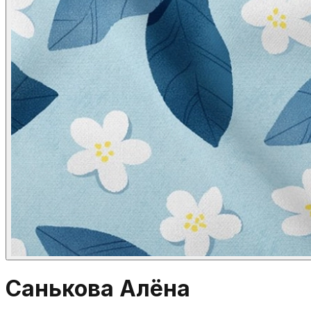
Санькова Алëна