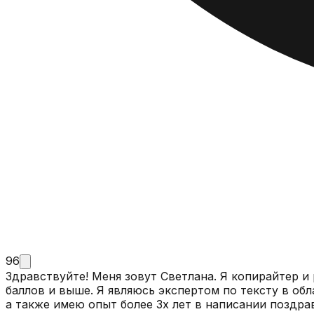
96
Здравствуйте! Меня зовут Светлана. Я копирайтер и рерайтер. Считаю, что ТЕКСТ В
баллов и выше. Я являюсь экспертом по тексту в области: юриспруденции, психологии, астрологии, бьюти- сфере, ресторанном бизнесе, онлайн-образовании,
а также имею опыт более 3х лет в написании поздра