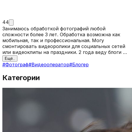
44
Занимаюсь обработкой фотографий любой
сложности более 3 лет. Обработка возможна как
мобильная, так и профессиональная. Могу
смонтировать видеоролики для социальных сетей
или видеоклипы на праздники. 2 года веду блоги в
Тик токе и Инстарам. Соответвенно обладаю
Ещё..
достаточным опытом и знаниями о продвижении.
#
Фотограф
#
Видеооператор
#
Блогер
Слежу за трендами и знаю, как создать цепляющий
контент
Категории