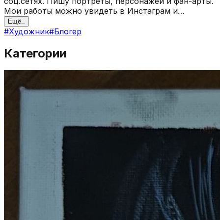
соц.сетях. Пишу портреты, персонажей и фан-арты.
Мои работы можно увидеть в Инстаграм и
ВКонтакте.
Ещё..
#
Художник
#
Блогер
Категории