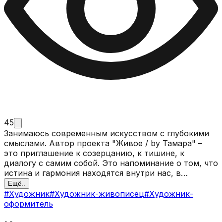
45
Занимаюсь современным искусством с глубокими
смыслами. Автор проекта "Живое / by Тамара" –
это приглашение к созерцанию, к тишине, к
диалогу с самим собой. Это напоминание о том, что
истина и гармония находятся внутри нас, в
соединении с природой и в осознании своей
Ещё..
духовной сущности.
#
Художник
#
Художник-живописец
#
Художник-
оформитель