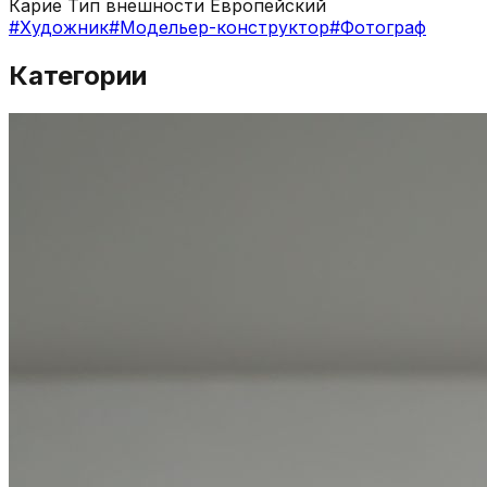
Карие Тип внешности Европейский
#
Художник
#
Модельер-конструктор
#
Фотограф
Категории