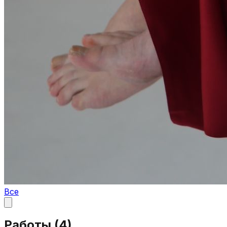
Все
Работы (
4
)