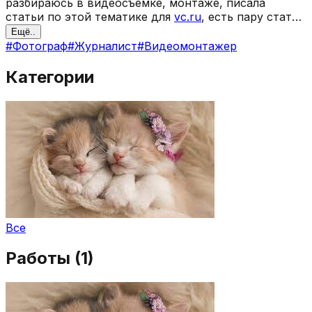
разбираюсь в видеосъемке, монтаже, писала
статьи по этой тематике для
vc.ru
, есть пару статей
на хабре и других площадках.
Ещё..
#
Фотограф
#
Журналист
#
Видеомонтажер
Категории
Все
Работы (
1
)