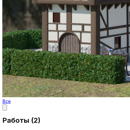
Все
Работы (
2
)