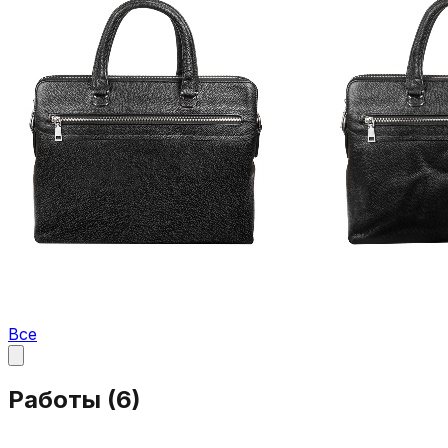
Все
Работы (
6
)