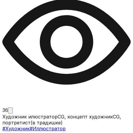
36
Художник илюстраторCG, концепт художникCG,
портретист(в традишке)
#
Художник
#
Иллюстратор