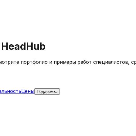
а HeadHub
Смотрите портфолио и примеры работ специалистов, с
альность
Цены
Поддержка