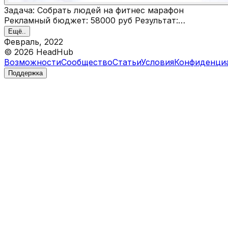
Задача: Собрать людей на фитнес марафон
Рекламный бюджет: 58000 руб Результат:
Привлечено 2718 заявок Цена за заявку 21 руб
Ещё..
Прибыль 880000 руб
Февраль, 2022
©
2026
HeadHub
Возможности
Сообщество
Статьи
Условия
Конфиденци
Поддержка