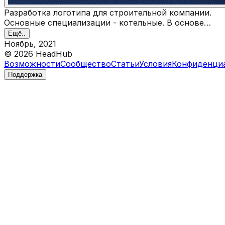
Разработка логотипа для строительной компании.
Основные специализации - котельные. В основе
знака лежит аббревиатура ТМ
Ещё..
Ноябрь, 2021
©
2026
HeadHub
Возможности
Сообщество
Статьи
Условия
Конфиденци
Поддержка