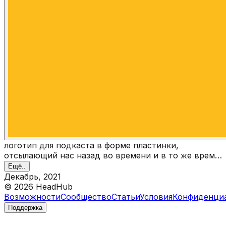
логотип для подкаста в форме пластинки,
отсылающий нас назад во времени и в то же время
достаточно яркий, чтобы расположить нас к чему-
Ещё..
то позитивному и интересному
Декабрь, 2021
©
2026
HeadHub
Возможности
Сообщество
Статьи
Условия
Конфиденци
Поддержка