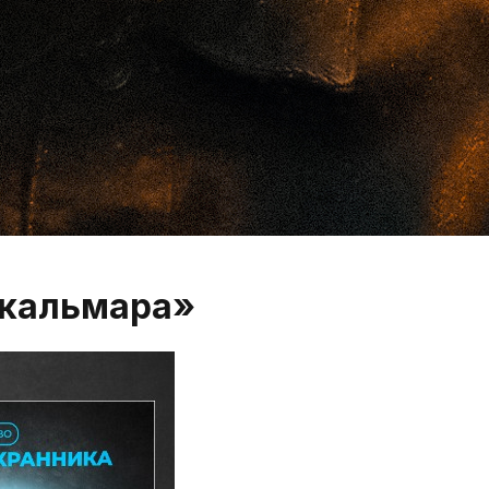
 кальмара»‎