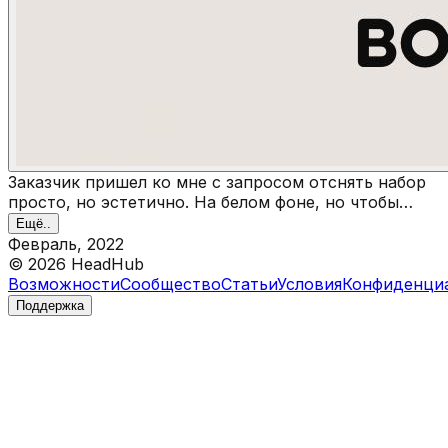
Заказчик пришел ко мне с запросом отснять набор
просто, но эстетично. На белом фоне, но чтобы
было красиво разложено. Я добавила нейтральный
Ещё..
реквизит, не отвлекающий внимание от продукта.
Февраль, 2022
Это дало возможность по-разному раскладывать
©
2026
HeadHub
продукт. Для карточки товара наложили
Возможности
Сообщество
Статьи
Условия
Конфиденци
инфографику.
Поддержка